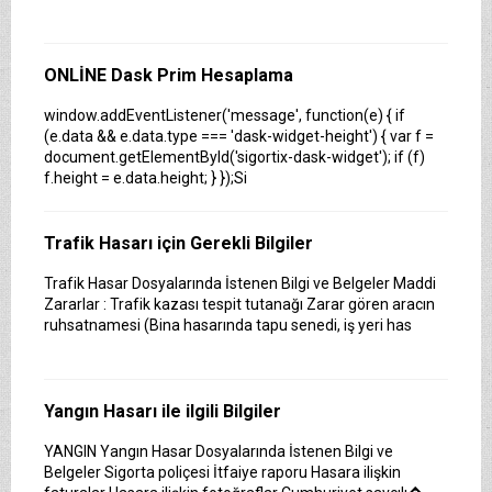
ONLİNE Dask Prim Hesaplama
window.addEventListener('message', function(e) { if
(e.data && e.data.type === 'dask-widget-height') { var f =
document.getElementById('sigortix-dask-widget'); if (f)
f.height = e.data.height; } });Si
Trafik Hasarı için Gerekli Bilgiler
Trafik Hasar Dosyalarında İstenen Bilgi ve Belgeler Maddi
Sigortix.com - Sigorta Acentelerinin Gücü
Zararlar : Trafik kazası tespit tutanağı Zarar gören aracın
ruhsatnamesi (Bina hasarında tapu senedi, iş yeri has
www.sigortix.com Web Sitesi 01.10.2014 tarihi itibarı ile
yayına başlamıştır. Müşterileri Sigorta Acentelerini neden
tercih etmeleri gerektiği konusunda bilgilendiren ve
Sitedeki &Uu
Yangın Hasarı ile ilgili Bilgiler
YANGIN Yangın Hasar Dosyalarında İstenen Bilgi ve
Sağlık Sigortanıza Kredi kartı kartsız Ödeme
Belgeler Sigorta poliçesi İtfaiye raporu Hasara ilişkin