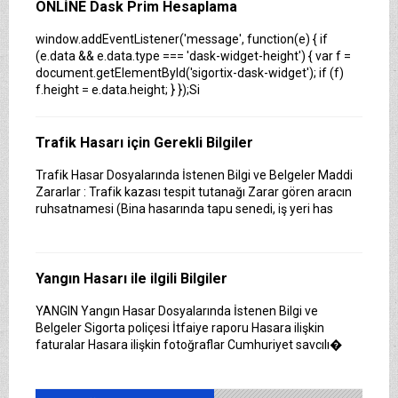
ONLİNE Dask Prim Hesaplama
window.addEventListener('message', function(e) { if
(e.data && e.data.type === 'dask-widget-height') { var f =
document.getElementById('sigortix-dask-widget'); if (f)
f.height = e.data.height; } });Si
Trafik Hasarı için Gerekli Bilgiler
Trafik Hasar Dosyalarında İstenen Bilgi ve Belgeler Maddi
Sigortix.com - Sigorta Acentelerinin Gücü
Zararlar : Trafik kazası tespit tutanağı Zarar gören aracın
ruhsatnamesi (Bina hasarında tapu senedi, iş yeri has
www.sigortix.com Web Sitesi 01.10.2014 tarihi itibarı ile
yayına başlamıştır. Müşterileri Sigorta Acentelerini neden
tercih etmeleri gerektiği konusunda bilgilendiren ve
Sitedeki &Uu
Yangın Hasarı ile ilgili Bilgiler
YANGIN Yangın Hasar Dosyalarında İstenen Bilgi ve
Sağlık Sigortanıza Kredi kartı kartsız Ödeme
Belgeler Sigorta poliçesi İtfaiye raporu Hasara ilişkin
faturalar Hasara ilişkin fotoğraflar Cumhuriyet savcılı�
Acentelğimizde sağlık sigortınızı elden taksitlerle
ödeyebilirsiniz