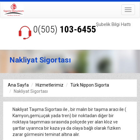
Toggl
navig
Şubelik Bilgi Hattı
0(505)
103-6455
Nakliyat Sigortası
Ana Sayfa
Hizmetlerimiz
Türk Nippon Sigorta
Nakliyat Sigortası
Nakliyat Taşıma Sigortası ile , bir malın bir taşıma aracı ile (
Kamyon,gemi,uçak yada tren) bir noktadan diğer bir
noktaya taşımması sırasında poliçede yer alan kloz ve
şartlar uyarınca bir kaza ya da olaya bağlı olarak fiziken
zarar görmesini teminat altına alır.